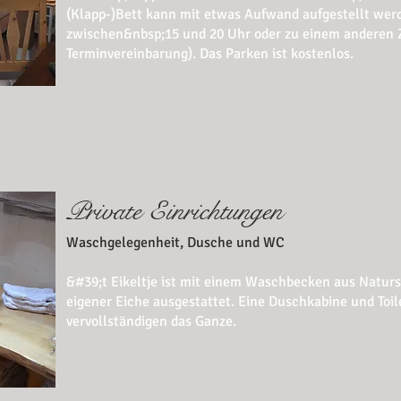
(Klapp-)Bett kann mit etwas Aufwand aufgestellt w
zwischen&nbsp;15 und 20 Uhr oder zu einem anderen 
Terminvereinbarung)
​. Das Parken ist kostenlos.
Private Einrichtungen
Waschgelegenheit, Dusche und WC
&#39;t Eikeltje ist mit einem Waschbecken aus Natur
eigener Eiche ausgestattet. Eine Duschkabine und Toil
vervollständigen das Ganze.