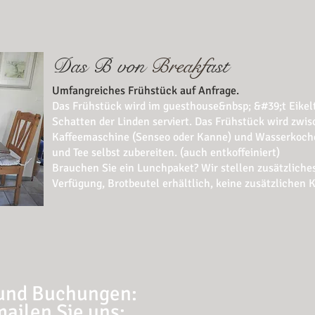
Das B von
Breakf
ast
Umfangreiches Frühstück auf Anfrage.
Das Frühstück wird im guesthouse&nbsp; &#39;t Eikeltj
Schatten der Linden serviert. Das Frühstück wird zwis
Kaffeemaschine (Senseo oder Kanne) und Wasserkocher
und Tee selbst zubereiten. (auch entkoffeiniert)
Brauchen Sie ein Lunchpaket? Wir stellen zusätzliche
Verfügung, Brotbeutel erhältlich, keine zusätzlichen 
 und Buchungen:
ailen Sie uns: