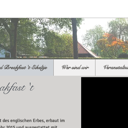
 Breakfast 't Eikeltje
Wer sind wir
Veranstaltu
kfast 't
t des englischen Erbes, erbaut im
ahr 2015 und ausgestattet mit