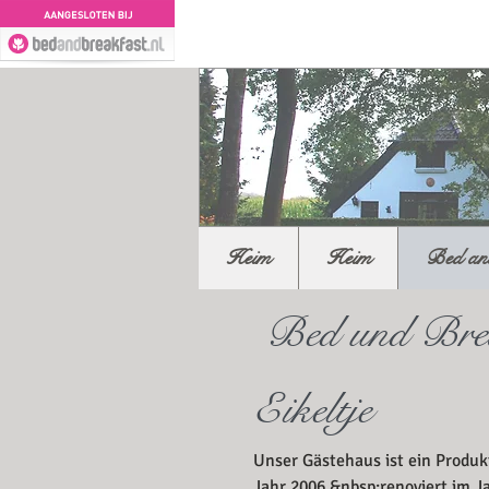
Heim
Heim
Bed and
Bed und Brea
Eikeltje
Unser Gästehaus ist ein Produk
Jahr 2006,&nbsp;renoviert im J