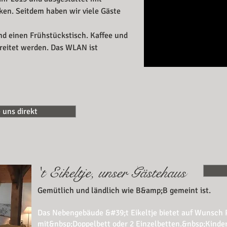
ken. Seitdem haben wir viele Gäste
und einen Frühstückstisch. Kaffee und
reitet werden. Das WLAN ist
 uns direkt
't Eikeltje, unser Gästehaus
Gemütlich und ländlich wie B&amp;B gemeint ist.
Das Nebengebäude &#39;t Eikeltje bietet auf Wunsch P
mit&nbsp;Doppelbett oder 2 Einzelbetten.&nbsp;Kinder