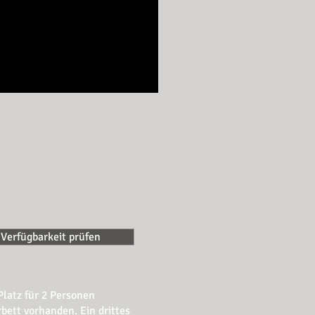
Verfügbarkeit prüfen
latz für 2 Personen
bett vorhanden. Ein drittes