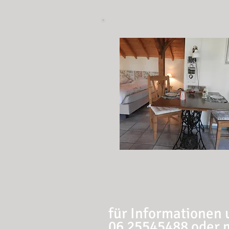
für Informationen
06 25545488 oder m