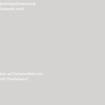
erden&nbsp;(Anmeldung
Zeitpunkt nach
stein auf Eichenmöbeln aus
ette (Sanibroyeur)